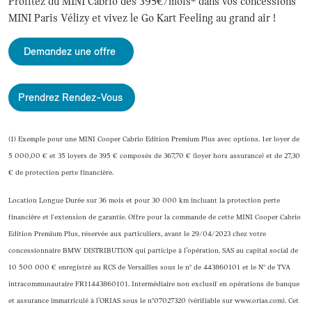
Profitez du MINI Cabrio dès 395€/mois* dans vos concessions
MINI Paris Vélizy et vivez le Go Kart Feeling au grand air !
Demandez une offre
Prendrez Rendez-Vous
(1) Exemple pour une MINI Cooper Cabrio Edition Premium Plus avec options. 1er loyer de
5 000,00 € et 35 loyers de 395 € composés de 367,70 € (loyer hors assurance) et de 27,30
€ de protection perte financière.
Location Longue Durée sur 36 mois et pour 30 000 km incluant la protection perte
financière et l'extension de garantie. Offre pour la commande de cette MINI Cooper Cabrio
Edition Premium Plus, réservée aux particuliers, avant le 29/04/2023 chez votre
concessionnaire BMW DISTRIBUTION qui participe à l’opération. SAS au capital social de
10 500 000 € enregistré au RCS de Versailles sous le n° de 443860101 et le N° de TVA
intracommunautaire FR11443860101. Intermédiaire non exclusif en opérations de banque
et assurance immatriculé à l’ORIAS sous le n°07027320 (vérifiable sur www.orias.com). Cet