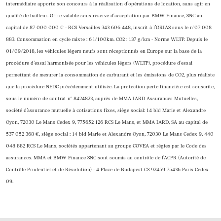
intermédiaire apporte son concours à la réalisation d’opérations de location, sans agir en
qualité de bailleur. Offre valable sous réserve d'acceptation par BMW Finance, SNC au
capital de 87 000 000 € - RCS Versailles 343 606 448, inscrit à l’ORIAS sous le n°07 008
883. Consommation en cycle mixte : 6 l/100km. CO2 : 137 g/km - Norme WLTP. Depuis le
01/09/2018, les véhicules légers neufs sont réceptionnés en Europe sur la base de la
procédure d’essai harmonisée pour les véhicules légers (WLTP), procédure d’essai
permettant de mesurer la consommation de carburant et les émissions de CO2, plus réaliste
que la procédure NEDC précédemment utilisée. La protection perte financière est souscrite,
sous le numéro de contrat n° 8424823, auprès de MMA IARD Assurances Mutuelles,
société d’assurance mutuelle à cotisations fixes, siège social: 14 bld Marie et Alexandre
Oyon, 72030 Le Mans Cedex 9, 775652 126 RCS Le Mans, et MMA IARD, SA au capital de
537 052 368 €, siège social : 14 bld Marie et Alexandre Oyon, 72030 Le Mans Cedex 9, 440
048 882 RCS Le Mans, sociétés appartenant au groupe COVEA et régies par le Code des
assurances. MMA et BMW Finance SNC sont soumis au contrôle de l’ACPR (Autorité de
Contrôle Prudentiel et de Résolution) - 4 Place de Budapest CS 92459 75436 Paris Cedex
09.